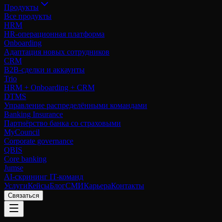
Продукты
Все продукты
HRM
HR-операционная платформа
Onboarding
Адаптация новых сотрудников
CRM
B2B-сделки и аккаунты
Trio
HRM + Onboarding + CRM
DTMS
Управление распределёнными командами
Banking Insurance
Партнёрство банка со страховыми
MyCouncil
Corporate governance
QBIS
Core banking
Jumse
AI-скрининг IT-команд
Услуги
Кейсы
Блог
СМИ
Карьера
Контакты
Связаться