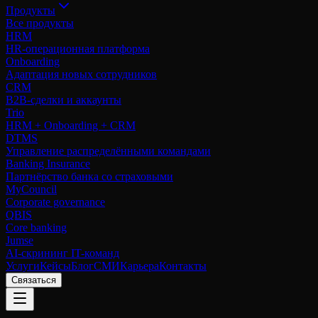
Продукты
Все продукты
HRM
HR-операционная платформа
Onboarding
Адаптация новых сотрудников
CRM
B2B-сделки и аккаунты
Trio
HRM + Onboarding + CRM
DTMS
Управление распределёнными командами
Banking Insurance
Партнёрство банка со страховыми
MyCouncil
Corporate governance
QBIS
Core banking
Jumse
AI-скрининг IT-команд
Услуги
Кейсы
Блог
СМИ
Карьера
Контакты
Связаться