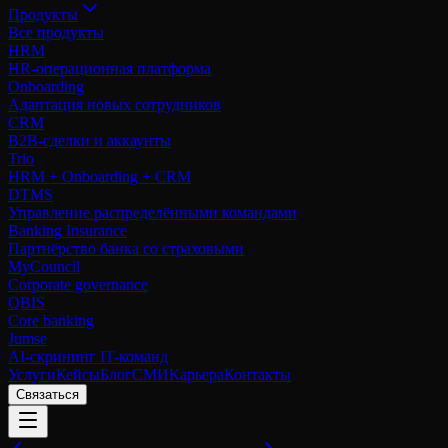
Продукты
Все продукты
HRM
HR-операционная платформа
Onboarding
Адаптация новых сотрудников
CRM
B2B-сделки и аккаунты
Trio
HRM + Onboarding + CRM
DTMS
Управление распределёнными командами
Banking Insurance
Партнёрство банка со страховыми
MyCouncil
Corporate governance
QBIS
Core banking
Jumse
AI-скрининг IT-команд
Услуги
Кейсы
Блог
СМИ
Карьера
Контакты
Связаться