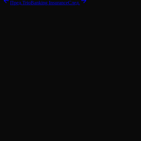
Пред.
Trio
Banking Insurance
След.