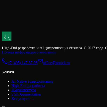
долг считается, управляется и обслуживается. Есть четкое поним
Скрытые издержки найма
Когда компания ищет разработчика, первое, что попадает в сра
кажется простым. Но это только та часть стоимости найма, кото
High-End разработка и AI цифровизация бизнеса. С 2017 г
Полная информация о компании
+7 (495) 147-37-06
office@itquick.ru
Услуги
AI-Native трансформация
High-End разработка
IT-архитектура
Staff Augmentation
Все услуги →