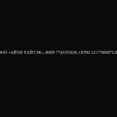
ание, сколько стоит обслуживание, когда нужно погасить тело и ч
внительную таблицу, — ставка. Кандидат А просит 150 000 рубле
рую легко посчитать. Остальное остается за кадром до тех пор, 
ода. ООО «АЙТИ ХАЙТЭК», ИНН 7743355630, ОГРН 121770009712