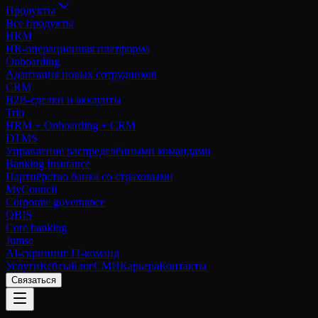
Продукты
Все продукты
HRM
HR-операционная платформа
Onboarding
Адаптация новых сотрудников
CRM
B2B-сделки и аккаунты
Trio
HRM + Onboarding + CRM
DTMS
Управление распределёнными командами
Banking Insurance
Партнёрство банка со страховыми
MyCouncil
Corporate governance
QBIS
Core banking
Jumse
AI-скрининг IT-команд
Услуги
Кейсы
Блог
СМИ
Карьера
Контакты
Связаться