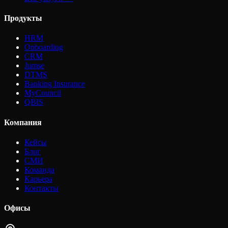
Продукты
HRM
Onboarding
CRM
Jumse
DTMS
Banking Insurance
MyCouncil
QBIS
Компания
Кейсы
Блог
СМИ
Команда
Карьера
Контакты
Офисы