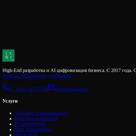
У большинства компаний есть финансовый долг и это нормальн
долг считается, управляется и обслуживается. Есть четкое поним
Скрытые издержки найма
Когда компания ищет разработчика, первое, что попадает в сра
кажется простым. Но это только та часть стоимости найма, кото
High-End разработка и AI цифровизация бизнеса. С 2017 г
Полная информация о компании
+7 (495) 147-37-06
office@itquick.ru
Услуги
AI-Native трансформация
High-End разработка
IT-архитектура
Staff Augmentation
Все услуги →