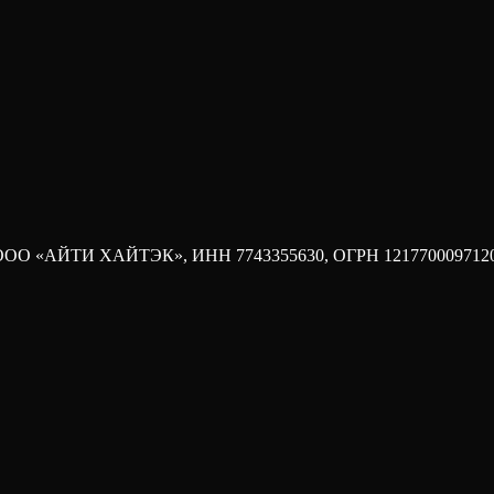
о. Кредит на оборудование, овердрафт для покрытия кассового
ание, сколько стоит обслуживание, когда нужно погасить тело и ч
внительную таблицу, — ставка. Кандидат А просит 150 000 рубле
рую легко посчитать. Остальное остается за кадром до тех пор, 
ода. ООО «АЙТИ ХАЙТЭК», ИНН 7743355630, ОГРН 121770009712