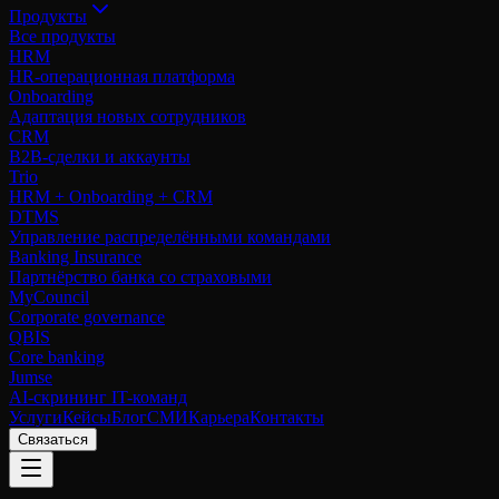
Продукты
Все продукты
HRM
HR-операционная платформа
Onboarding
Адаптация новых сотрудников
CRM
B2B-сделки и аккаунты
Trio
HRM + Onboarding + CRM
DTMS
Управление распределёнными командами
Banking Insurance
Партнёрство банка со страховыми
MyCouncil
Corporate governance
QBIS
Core banking
Jumse
AI-скрининг IT-команд
Услуги
Кейсы
Блог
СМИ
Карьера
Контакты
Связаться