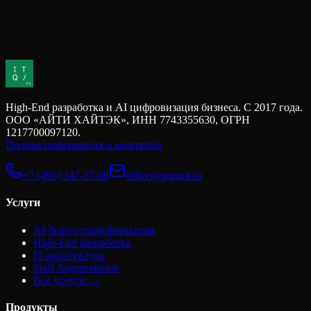
нужно погасить тело и что будет, если этого не сделать.
Когда компания ищет разработчика, первое, что попадает в
сравнительную таблицу, — ставка. Кандидат А просит 150
000 рублей в месяц, кандидат Б — 250 000. Разница очевидна,
выбор кажется простым. Но это только та часть стоимости
найма, которую легко посчитать. Остальное остается за
кадром до тех пор, пока не становится слишком дорого его
игнорировать.
High-End разработка и AI цифровизация бизнеса. С 2017 года.
ООО «АЙТИ ХАЙТЭК», ИНН 7743355630, ОГРН
1217700097120.
Полная информация о компании
+7 (495) 147-37-06
office@itquick.ru
Услуги
AI-Native трансформация
High-End разработка
IT-архитектура
Staff Augmentation
Все услуги →
Продукты