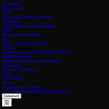
Продукты
Все продукты
HRM
HR-операционная платформа
Onboarding
Адаптация новых сотрудников
CRM
B2B-сделки и аккаунты
Trio
HRM + Onboarding + CRM
DTMS
Управление распределёнными командами
Banking Insurance
Партнёрство банка со страховыми
MyCouncil
Corporate governance
QBIS
Core banking
Jumse
AI-скрининг IT-команд
Услуги
Кейсы
Блог
СМИ
Карьера
Контакты
Связаться