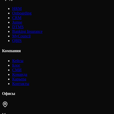
HRM
Onboarding
CRM
Jumse
DTMS
Banking Insurance
MyCouncil
QBIS
Компания
Кейсы
Блог
СМИ
Команда
Карьера
Контакты
Офисы