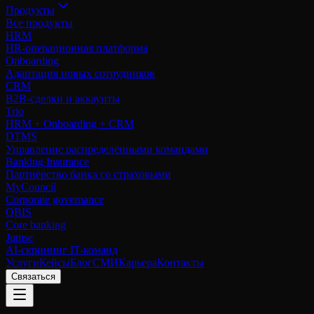
Продукты
Все продукты
HRM
HR-операционная платформа
Onboarding
Адаптация новых сотрудников
CRM
B2B-сделки и аккаунты
Trio
HRM + Onboarding + CRM
DTMS
Управление распределёнными командами
Banking Insurance
Партнёрство банка со страховыми
MyCouncil
Corporate governance
QBIS
Core banking
Jumse
AI-скрининг IT-команд
Услуги
Кейсы
Блог
СМИ
Карьера
Контакты
Связаться