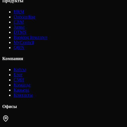
Продукты
HRM
Onboarding
CRM
Jumse
DTMS
Banking Insurance
MyCouncil
QBIS
Компания
Кейсы
Блог
СМИ
Команда
Карьера
Контакты
Офисы