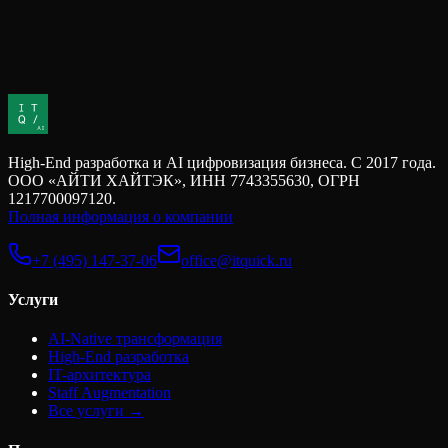
Когда инвесторы оценивают стартап или технологическую
компанию, основное внимание обычно сосредоточено на
рынке, бизнес-модели и финансовых метриках. Однако на
практике многие инвестиционные риски леж...
High-End разработка и AI цифровизация бизнеса. С 2017 года.
ООО «АЙТИ ХАЙТЭК», ИНН 7743355630, ОГРН
1217700097120.
Полная информация о компании
+7 (495) 147-37-06
office@itquick.ru
Услуги
AI-Native трансформация
High-End разработка
IT-архитектура
Staff Augmentation
Все услуги →