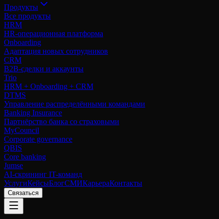
Продукты
Все продукты
HRM
HR-операционная платформа
Onboarding
Адаптация новых сотрудников
CRM
B2B-сделки и аккаунты
Trio
HRM + Onboarding + CRM
DTMS
Управление распределёнными командами
Banking Insurance
Партнёрство банка со страховыми
MyCouncil
Corporate governance
QBIS
Core banking
Jumse
AI-скрининг IT-команд
Услуги
Кейсы
Блог
СМИ
Карьера
Контакты
Связаться