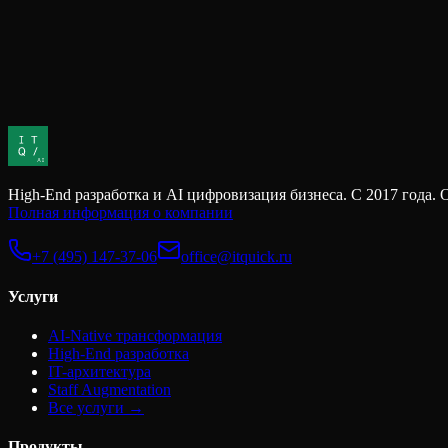
его так, что каждая...
Как инвесторам оценивать технологические рис
Когда инвесторы оценивают стартап или технологическую ком
многие инвестиционные риски леж...
High-End разработка и AI цифровизация бизнеса. С 2017 г
Полная информация о компании
+7 (495) 147-37-06
office@itquick.ru
Услуги
AI-Native трансформация
High-End разработка
IT-архитектура
Staff Augmentation
Все услуги →
Продукты