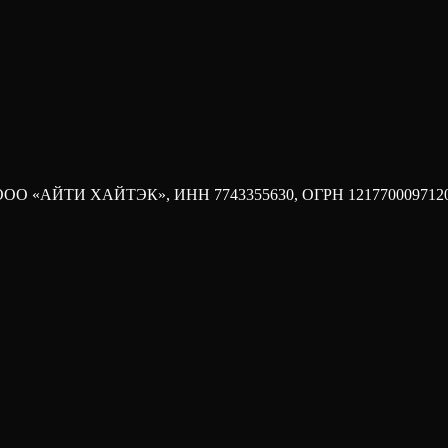
ки портфельных компаний
панию, основное внимание обычно сосредоточено на рынке, биз
ода. ООО «АЙТИ ХАЙТЭК», ИНН 7743355630, ОГРН 121770009712