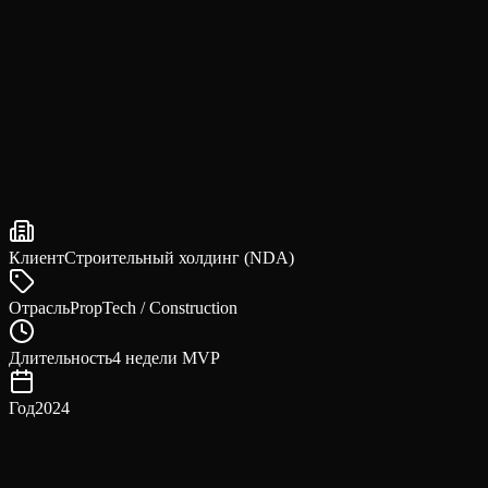
Клиент
Строительный холдинг (NDA)
Отрасль
PropTech / Construction
Длительность
4 недели MVP
Год
2024