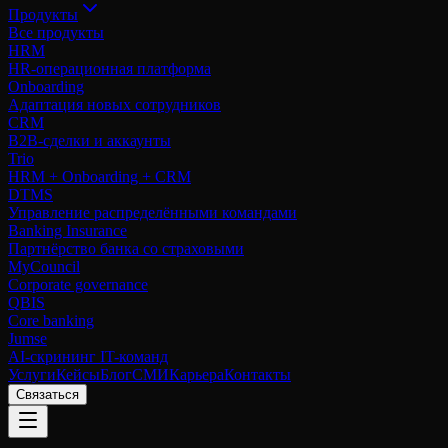
Продукты
Все продукты
HRM
HR-операционная платформа
Onboarding
Адаптация новых сотрудников
CRM
B2B-сделки и аккаунты
Trio
HRM + Onboarding + CRM
DTMS
Управление распределёнными командами
Banking Insurance
Партнёрство банка со страховыми
MyCouncil
Corporate governance
QBIS
Core banking
Jumse
AI-скрининг IT-команд
Услуги
Кейсы
Блог
СМИ
Карьера
Контакты
Связаться